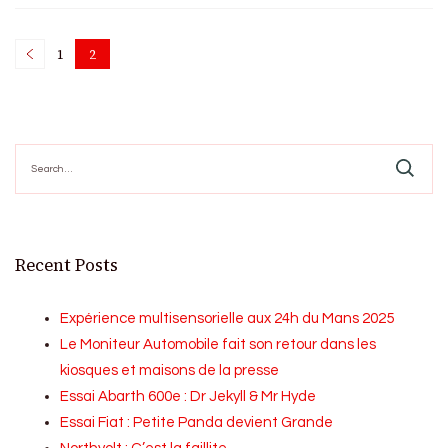
Posts
1
2
Page
Page
pagination
Search
for:
Recent Posts
Expérience multisensorielle aux 24h du Mans 2025
Le Moniteur Automobile fait son retour dans les
kiosques et maisons de la presse
Essai Abarth 600e : Dr Jekyll & Mr Hyde
Essai Fiat : Petite Panda devient Grande