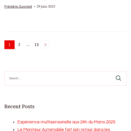
29 juin 2023
Frédéric Euvrard
Posts
1
2
…
15
Page
Page
Page
pagination
Search
for:
Recent Posts
Expérience multisensorielle aux 24h du Mans 2025
Le Moniteur Automobile fait son retour dans les