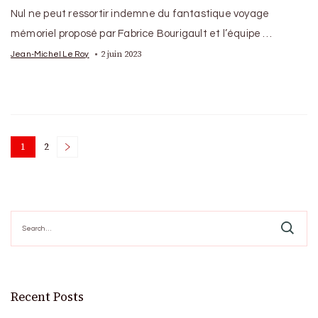
Nul ne peut ressortir indemne du fantastique voyage
mémoriel proposé par Fabrice Bourigault et l’équipe …
2 juin 2023
Jean-Michel Le Roy
Posts
1
2
Page
Page
pagination
Search
for:
Recent Posts