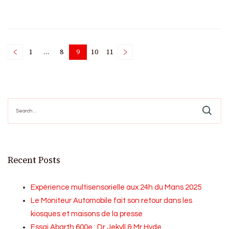
Posts
1
…
8
9
10
11
Page
Page
Page
Page
Page
pagination
Search
for:
Recent Posts
Expérience multisensorielle aux 24h du Mans 2025
Le Moniteur Automobile fait son retour dans les
kiosques et maisons de la presse
Essai Abarth 600e : Dr Jekyll & Mr Hyde