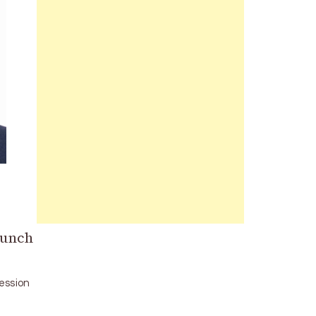
Punch
cession