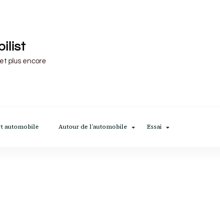
ilist
 et plus encore
t automobile
Autour de l’automobile
Essai