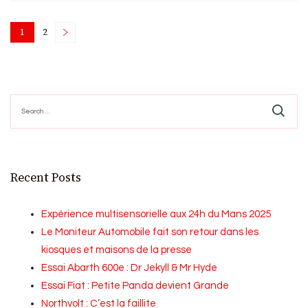
Posts
1
2
Page
Page
pagination
Search
for:
Recent Posts
Expérience multisensorielle aux 24h du Mans 2025
Le Moniteur Automobile fait son retour dans les
kiosques et maisons de la presse
Essai Abarth 600e : Dr Jekyll & Mr Hyde
Essai Fiat : Petite Panda devient Grande
Northvolt : C’est la faillite