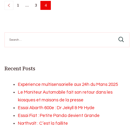
Posts
1
…
3
4
Page
Page
Page
pagination
Search
for:
Recent Posts
Expérience multisensorielle aux 24h du Mans 2025
Le Moniteur Automobile fait son retour dans les
kiosques et maisons de la presse
Essai Abarth 600e : Dr Jekyll & Mr Hyde
Essai Fiat : Petite Panda devient Grande
Northvolt : C’est la faillite