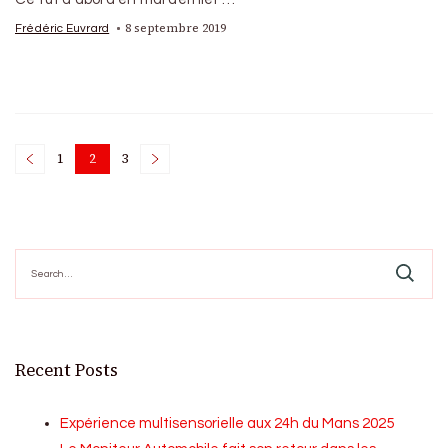
8 septembre 2019
Frédéric Euvrard
Posts
1
2
3
Page
Page
Page
pagination
Search
for:
Recent Posts
Expérience multisensorielle aux 24h du Mans 2025