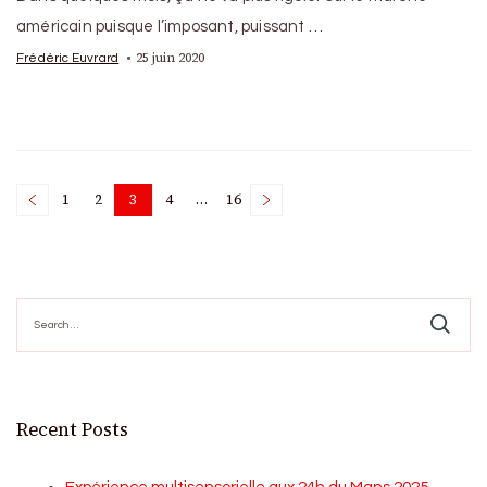
américain puisque l’imposant, puissant …
25 juin 2020
Frédéric Euvrard
Posts
1
2
3
4
…
16
Page
Page
Page
Page
Page
pagination
Search
for:
Recent Posts