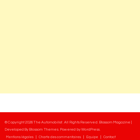
© Copyright 2026
The Automobilist
. All Rights Reserved.
Blossom Magazine |
Developed By
Blossom Themes
.
Powered by
WordPress
.
Mentions légales
Charte des commentaires
Equipe
Contact