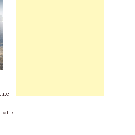
i ne
t cette