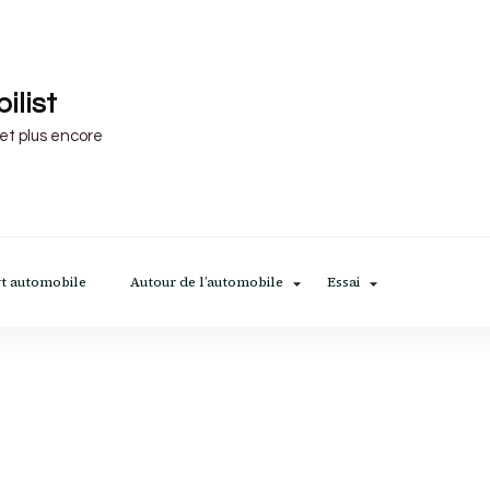
ilist
 et plus encore
t automobile
Autour de l’automobile
Essai