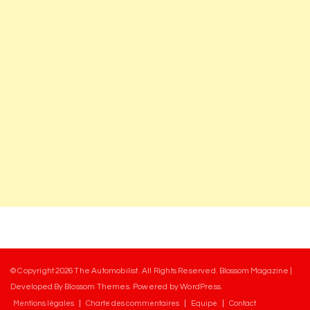
© Copyright 2026
The Automobilist
. All Rights Reserved.
Blossom Magazine |
Developed By
Blossom Themes
.
Powered by
WordPress
.
Mentions légales
Charte des commentaires
Equipe
Contact