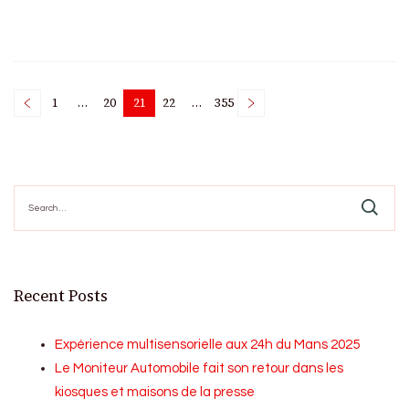
Posts
1
…
20
21
22
…
355
Page
Page
Page
Page
Page
pagination
Search
for:
Recent Posts
Expérience multisensorielle aux 24h du Mans 2025
Le Moniteur Automobile fait son retour dans les
kiosques et maisons de la presse