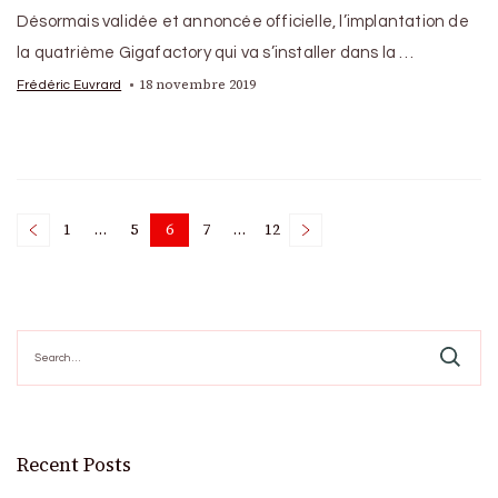
Désormais validée et annoncée officielle, l’implantation de
la quatrième Gigafactory qui va s’installer dans la …
18 novembre 2019
Frédéric Euvrard
Posts
1
…
5
6
7
…
12
Page
Page
Page
Page
Page
pagination
Search
for:
Recent Posts