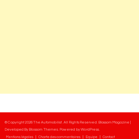
© Copyright 2026
The Automobilist
. All Rights Reserved.
Blossom Magazine |
Developed By
Blossom Themes
.
Powered by
WordPress
.
Mentions légales
Charte des commentaires
Equipe
Contact